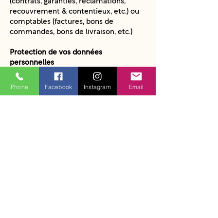
(contrats, garanties, réclamations,
recouvrement & contentieux, etc.) ou
comptables (factures, bons de
commandes, bons de livraison, etc.)
Protection de vos données
personnelles
MON GRENIER MAGIQUE met en
œuvre des mesures de sécurité
Phone
Facebook
Instagram
Email
appropriées et raisonnables au regard
des risques présentés par les
traitements, en vue de protéger vos
données personnelles contre la
destruction, la perte, la modification, la
divulgation ou l’accès sans autorisation
et toute autre forme de traitement
illégal.
Tous les employés et sous-traitants de
MON GRENIER MAGIQUE qui ont
accès à vos données à caractère
personnel dans le cadre de leurs
missions sont tenus à une stricte