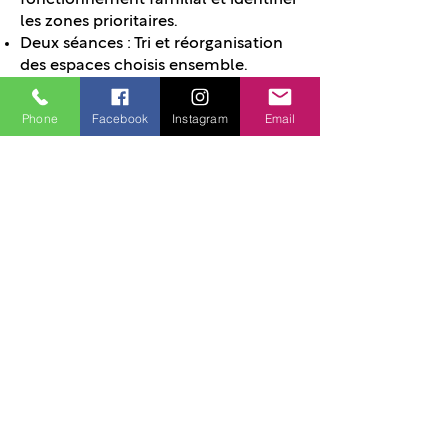
fonctionnement familial et identifier
les zones prioritaires.
Deux séances : Tri et réorganisation
des espaces choisis ensemble.
Suivi entre les séances : Questions,
ajustements et soutien personnalisé
Phone
Facebook
Instagram
Email
par message.
Ce qui est inclus
✓ Visite diagnostic (1h-1h30) + rapport
détaillé des constats et votre plan d’action
personnalisé
✓ 2 séances de désencombrement de 2
heures : vous et moi, ensemble!
✓ Suivi personnalisé entre les séances
✓ Si souhaité, Mon Grenier Magique
rachète immédiatement vos jeux
revendables : ils sortent de chez vous et
vous récupérez directement de l’argent
(voir conditions reprises des jeux)