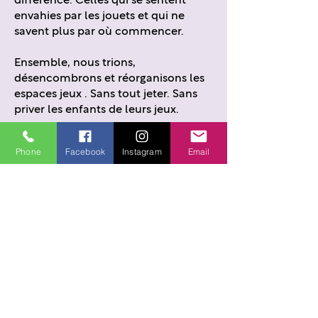
différence. Celles qui se sentent
envahies par les jouets et qui ne
savent plus par où commencer.
Ensemble, nous trions,
désencombrons et réorganisons les
espaces jeux . Sans tout jeter. Sans
priver les enfants de leurs jeux.
Pour retrouver des espaces plus
Phone
Facebook
Instagram
Email
simples à vivre au quotidien, pour la
vraie vie avec les enfants.
Amorcer le changement
: 2 heures pour
sortir du blocage et retrouver de la clarté
dans un espace de jeux envahi.
Retrouver son souffle :
4 heures pour
transformer des pièces envahies de jouets
en espaces plus fluides et plus faciles à
vivre au quotidien.